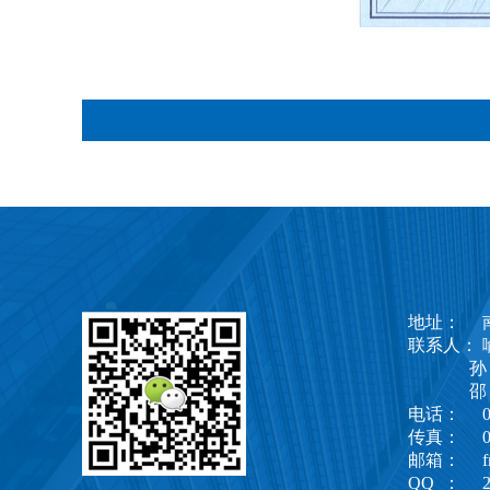
质量管理体系认证证书
地址： 南
联系人： 喻长
孙 旭 1
邵 娟 1
电话： 025
传真： 025
邮箱： fn8
QQ ： 25